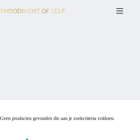
Ga
naar
de
inhoud
Geen producten gevonden die aan je zoekcriteria voldoen.