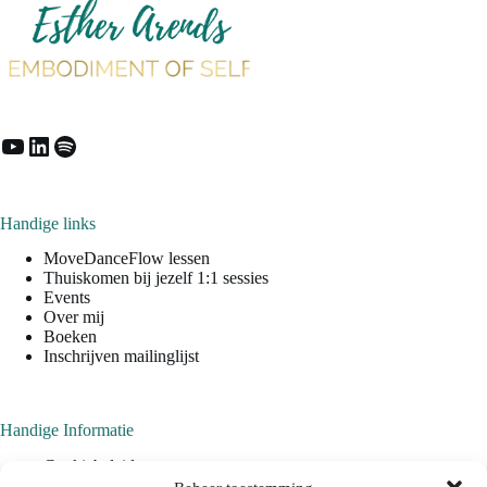
YouTube
LinkedIn
Spotify
Handige links
MoveDanceFlow lessen
Thuiskomen bij jezelf 1:1 sessies
Events
Over mij
Boeken
Inschrijven mailinglijst
Handige Informatie
Cookiebeleid
Privacyverklaring