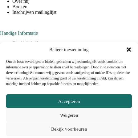
Over mij
Boeken
Inschrijven mailinglijst
Handige Informatie
Cookiebeleid
Privacyverklaring
Beheer toestemming
Algemene Voorwaarden
Om de beste ervaringen te bieden, gebruiken wij technologieën zoals cookies om
informatie over je apparaat op te slaan en/of te raadplegen. Door in te stemmen met
deze technologieën kunnen wij gegevens zoals surfgedrag of unieke ID's op deze site
verwerken. Als je geen toestemming geeft of uw toestemming intrekt, kan dit een
nadelige invloed hebben op bepaalde functies en mogelijkheden.
Contact
Accepteren
(+31) (0)6.47007655
info@estherarends.com
Weigeren
Bekijk voorkeuren