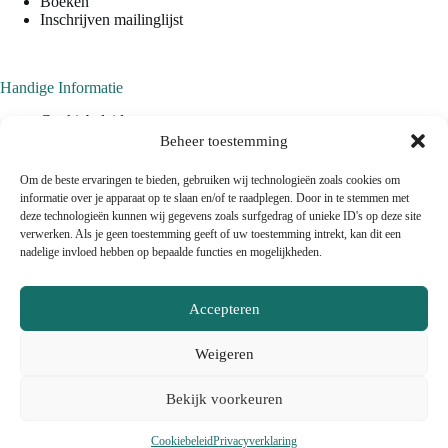
Boeken
Inschrijven mailinglijst
Handige Informatie
Cookiebeleid
Privacyverklaring
Beheer toestemming
Algemene Voorwaarden
Om de beste ervaringen te bieden, gebruiken wij technologieën zoals cookies om
informatie over je apparaat op te slaan en/of te raadplegen. Door in te stemmen met
deze technologieën kunnen wij gegevens zoals surfgedrag of unieke ID's op deze site
verwerken. Als je geen toestemming geeft of uw toestemming intrekt, kan dit een
nadelige invloed hebben op bepaalde functies en mogelijkheden.
Contact
Accepteren
(+31) (0)6.47007655
info@estherarends.com
Weigeren
Bekijk voorkeuren
Cookiebeleid
Privacyverklaring