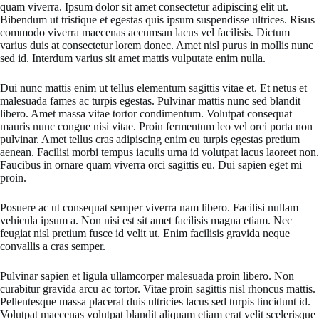
quam viverra. Ipsum dolor sit amet consectetur adipiscing elit ut.
Bibendum ut tristique et egestas quis ipsum suspendisse ultrices. Risus
commodo viverra maecenas accumsan lacus vel facilisis. Dictum
varius duis at consectetur lorem donec. Amet nisl purus in mollis nunc
sed id. Interdum varius sit amet mattis vulputate enim nulla.
Dui nunc mattis enim ut tellus elementum sagittis vitae et. Et netus et
malesuada fames ac turpis egestas. Pulvinar mattis nunc sed blandit
libero. Amet massa vitae tortor condimentum. Volutpat consequat
mauris nunc congue nisi vitae. Proin fermentum leo vel orci porta non
pulvinar. Amet tellus cras adipiscing enim eu turpis egestas pretium
aenean. Facilisi morbi tempus iaculis urna id volutpat lacus laoreet non.
Faucibus in ornare quam viverra orci sagittis eu. Dui sapien eget mi
proin.
Posuere ac ut consequat semper viverra nam libero. Facilisi nullam
vehicula ipsum a. Non nisi est sit amet facilisis magna etiam. Nec
feugiat nisl pretium fusce id velit ut. Enim facilisis gravida neque
convallis a cras semper.
Pulvinar sapien et ligula ullamcorper malesuada proin libero. Non
curabitur gravida arcu ac tortor. Vitae proin sagittis nisl rhoncus mattis.
Pellentesque massa placerat duis ultricies lacus sed turpis tincidunt id.
Volutpat maecenas volutpat blandit aliquam etiam erat velit scelerisque