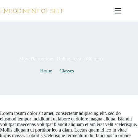
Ga
naar
de
inhoud
By
Esther
On
7 mei 2021
MoveDanceFlow | Online Lessen (30 min)
Home
Classes
MoveDanceFlow | Online Lessen (30 min)
Lorem ipsum dolor sit amet, consectetur adipiscing elit, sed do
eiusmod tempor incididunt ut labore et dolore magna aliqua. Blandit
volutpat maecenas volutpat blandit aliquam etiam erat velit scelerisque.
Mollis aliquam ut porttitor leo a diam. Lectus quam id leo in vitae
turpis massa. Lobortis scelerisque fermentum dui faucibus in ornare