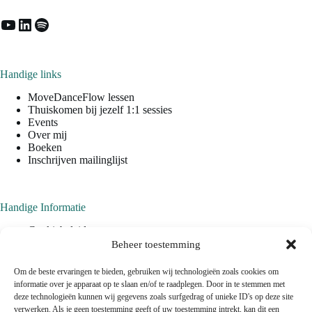
YouTube
LinkedIn
Spotify
Handige links
MoveDanceFlow lessen
Thuiskomen bij jezelf 1:1 sessies
Events
Over mij
Boeken
Inschrijven mailinglijst
Handige Informatie
Cookiebeleid
Privacyverklaring
Beheer toestemming
Algemene Voorwaarden
Om de beste ervaringen te bieden, gebruiken wij technologieën zoals cookies om
informatie over je apparaat op te slaan en/of te raadplegen. Door in te stemmen met
deze technologieën kunnen wij gegevens zoals surfgedrag of unieke ID's op deze site
verwerken. Als je geen toestemming geeft of uw toestemming intrekt, kan dit een